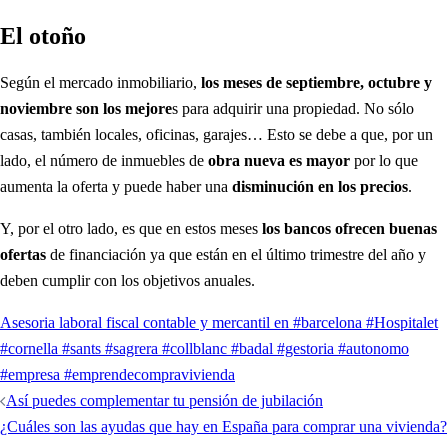
El otoño
Según el mercado inmobiliario,
los meses de septiembre, octubre y
noviembre son los mejore
s para adquirir una propiedad. No sólo
casas, también locales, oficinas, garajes… Esto se debe a que, por un
lado, el número de inmuebles de
obra nueva es mayor
por lo que
aumenta la oferta y puede haber una
disminución en los precios
.
Y, por el otro lado, es que en estos meses
los bancos ofrecen buenas
ofertas
de financiación ya que están en el último trimestre del año y
deben cumplir con los objetivos anuales.
Asesoria laboral fiscal contable y mercantil en #barcelona #Hospitalet
#cornella #sants #sagrera #collblanc #badal #gestoria #autonomo
#empresa #emprende
compra
vivienda
Así puedes complementar tu pensión de jubilación
¿Cuáles son las ayudas que hay en España para comprar una vivienda?