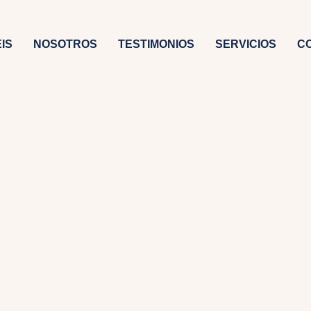
IS
NOSOTROS
TESTIMONIOS
SERVICIOS
C
n renta
ónomos están obligados a hacer la
cicio 2022