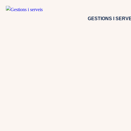
GESTIONS I SERVE
Etiqueta:
declaracio
marzo 10, 2023
junio 27, 2023
BLOG
,
Uncategorized
Cual es el calendario y qué aut
declaración de la renta del ejer